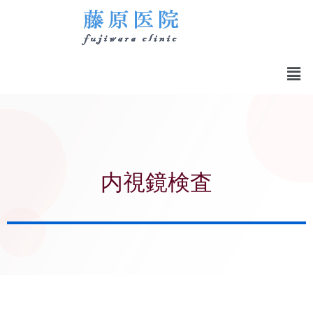
メ
ニ
ュ
ー
内視鏡検査