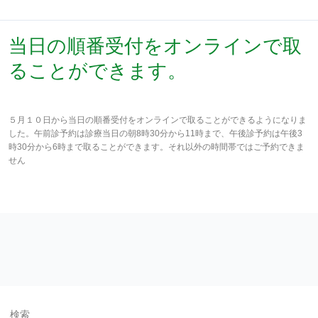
当
当日の順番受付をオンラインで取
日
ることができます。
の
順
番
2026年7月1日
受
５月１０日から当日の順番受付をオンラインで取ることができるようになりま
付
した。午前診予約は診療当日の朝8時30分から11時まで、午後診予約は午後3
を
時30分から6時まで取ることができます。それ以外の時間帯ではご予約できま
オ
せん
ン
ラ
続きを読む »
イ
ン
で
取
る
こ
と
が
で
き
検索