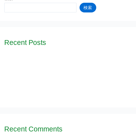
ま
検索
す。
Recent Posts
夏季休暇について
当日の順番受付をオンラインで取ることができます。
2026年４月以降の特定健診および後期高齢者健診について
保険医療機関における掲示（施設基準等）
自動精算機を導入しました。第２駐車場が完成しました。
Recent Comments