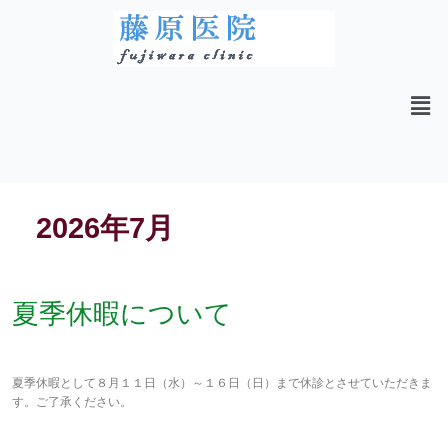
メ
ニ
ュ
ー
2026年7月
夏
夏季休暇について
季
休
2026年7月5日
暇
に
夏季休暇として８月１１日（水）～１６日（日）まで休診とさせていただきま
つ
す。ご了承ください。
い
て
続きを読む »